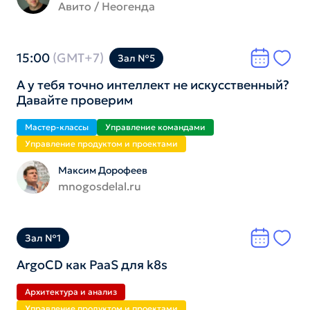
Авито / Неогенда
15:00
(GMT+7)
Зал №5
А у тебя точно интеллект не искусственный?
Давайте проверим
Мастер-классы
Управление командами
Управление продуктом и проектами
Максим Дорофеев
mnogosdelal.ru
Зал №1
ArgoCD как PaaS для k8s
Архитектура и анализ
Управление продуктом и проектами