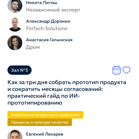
Никита Литош
Независимый эксперт
Александр Доронин
FinTech Solutions
Анастасия Галынская
Дром
Зал №3
Как за три дня собрать прототип продукта
и сократить месяцы согласований:
практический гайд по ИИ-
прототипированию
Управление продуктом и проектами
Процессы и культура качества
Евгений Лекарев