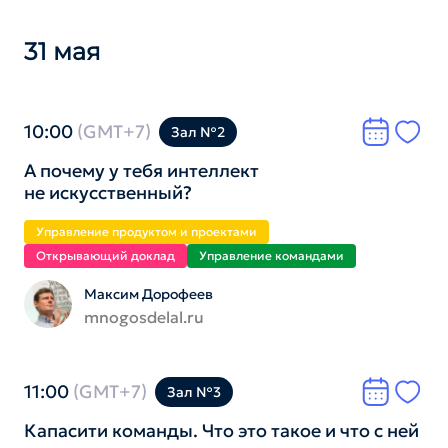
31 мая
10:00
(GMT+7)
Зал №2
А почему у тебя интеллект
не искусственный?
Управление продуктом и проектами
Открывающий доклад
Управление командами
Максим Дорофеев
mnogosdelal.ru
11:00
(GMT+7)
Зал №3
Капасити команды. Что это такое и что с ней