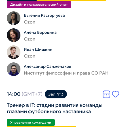
Дизайн и пользователь­ский опыт
Евгения Расторгуева
Ozon
Алёна Бородина
Ozon
Иван Шишкин
Ozon
Александр Санженаков
Институт философии и права СО РАН
14:00
(GMT+7)
Зал №3
Тренер в IT: стадии развития команды
глазами футбольного наставника
Управление командами