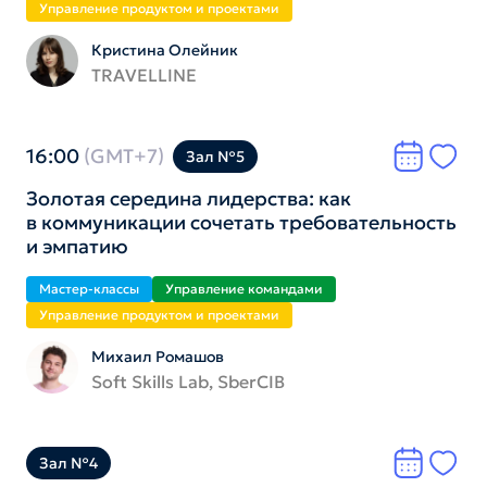
Управление продуктом и проектами
Кристина Олейник
TRAVELLINE
16:00
(GMT+7)
Зал №5
Золотая середина лидерства: как
в коммуникации сочетать требовательность
и эмпатию
Мастер-классы
Управление командами
Управление продуктом и проектами
Михаил Ромашов
Soft Skills Lab, SberCIB
Зал №4