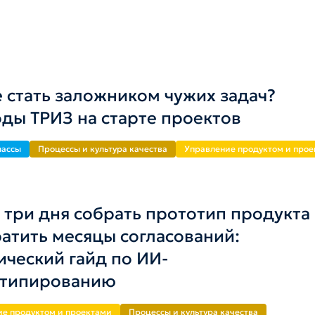
е стать заложником чужих задач?
ды ТРИЗ на старте проектов
лассы
Процессы и культура качества
Управление продуктом и про
а три дня собрать прототип продукта
ратить месяцы согласований:
ический гайд по ИИ-
отипированию
ие продуктом и проектами
Процессы и культура качества