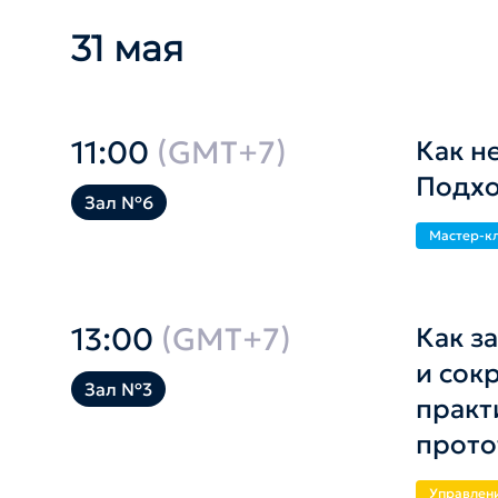
31 мая
11:00
(GMT+7)
Как н
Подхо
Зал №6
Мастер-к
13:00
(GMT+7)
Как з
и сок
Зал №3
практ
прот
Управлен