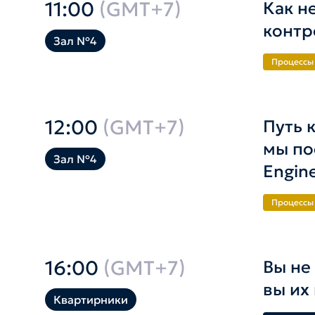
11:00
(GMT+7)
Как н
контр
Зал №4
Процессы 
12:00
(GMT+7)
Путь к
мы по
Зал №4
Engin
Процессы 
16:00
(GMT+7)
Вы не
вы их
Квартирники