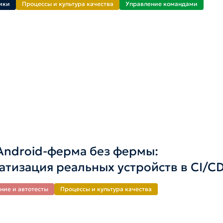
ики
Процессы и культура качества
Управление командами
Android-ферма без фермы:
атизация реальных устройств в CI/C
ние и автотесты
Процессы и культура качества