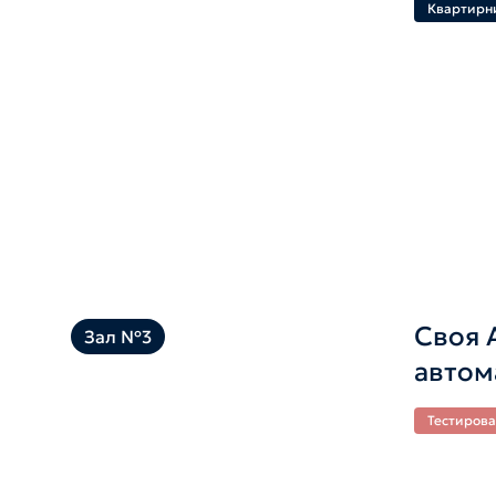
Квартирн
Своя 
Зал №3
автом
Тестирова