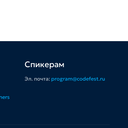
Спикерам
Эл. почта:
program@codefest.ru
ners