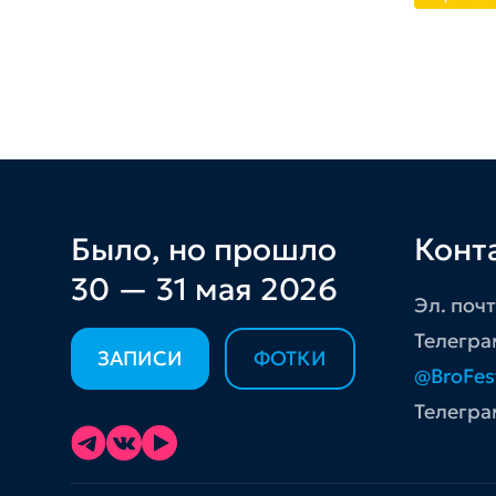
Было, но прошло
Конт
30 — 31 мая 2026
Эл. поч
Телегра
ЗАПИСИ
ФОТКИ
@BroFes
Телегра