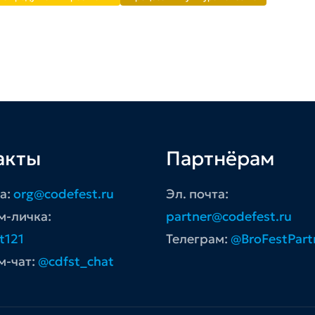
акты
Партнёрам
та:
org@codefest.ru
Эл. почта:
м-личка:
partner@codefest.ru
t121
Телеграм:
@BroFestPart
м-чат:
@cdfst_chat