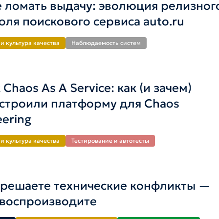
е ломать выдачу: эволюция релизног
оля поискового сервиса auto.ru
и культура качества
Наблюдаемость систем
 Chaos As A Service: как (и зачем)
строили платформу для Chaos
eering
и культура качества
Тестирование и автотесты
 решаете технические конфликты —
 воспроизводите