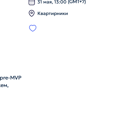
31 мая, 13:00
(GMT+7)
Квартирники
 pre-MVP
жем,