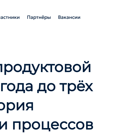
частники
Партнёры
Вакансии
продуктовой
 года до трёх
ория
и процессов