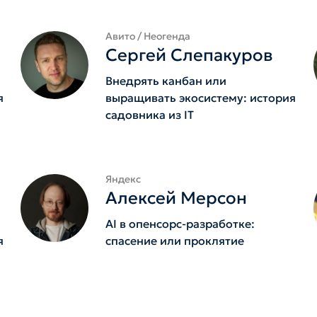
Авито / Неогенда
Сергей Слепакуров
Внедрять канбан или
я
выращивать экосистему: история
садовника из IT
Яндекс
Алексей Мерсон
AI в опенсорс-разработке:
я
спасение или проклятие