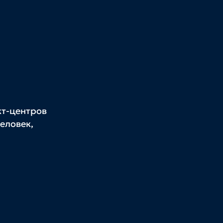
кт‑центров
еловек,