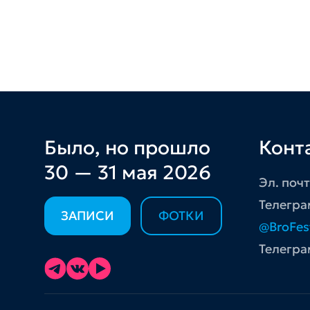
Было, но прошло
Конт
30 — 31 мая 2026
Эл. поч
Телегра
ЗАПИСИ
ФОТКИ
@BroFes
Телегра