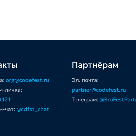
акты
Партнёрам
та:
org@codefest.ru
Эл. почта:
м-личка:
partner@codefest.ru
t121
Телеграм:
@BroFestPart
м-чат:
@cdfst_chat