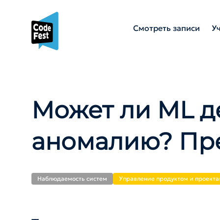
Смотреть записи
У
Может ли ML д
аномалию? Пр
Наблюдаемость систем
Управление продуктом и проект