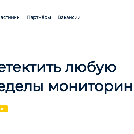
частники
Партнёры
Вакансии
етектить любую
еделы мониторин
ами