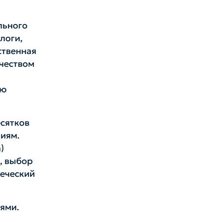
льного
логи,
ственная
чеством
ию
есятков
ниям.
)
, выбор
веческий
ями.