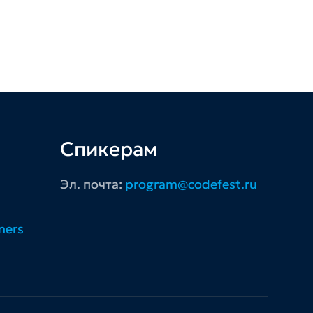
Спикерам
Эл. почта:
program@codefest.ru
ners