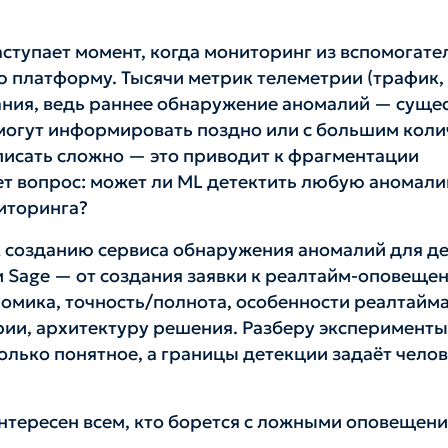
ступает момент, когда мониторинг из вспомогате
 платформу. Тысячи метрик телеметрии (трафик, 
мания, ведь раннее обнаружение аномалий — суще
могут информировать поздно или с большим коли
писать сложно — это приводит к фрагментации
ет вопрос: может ли ML детектить любую аномал
иторинга?
 к созданию сервиса обнаружения аномалий для д
 Sage — от создания заявки к реалтайм-оповеще
омика, точность/полнота, особенности реалтайма
рии, архитектуру решения. Разберу эксперименты
только понятное, а границы детекции задаёт чело
нтересен всем, кто борется с ложными оповещени