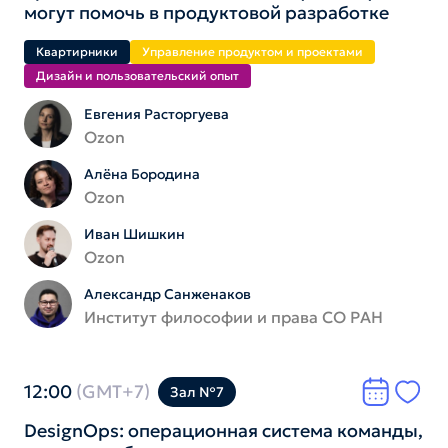
могут помочь в продуктовой разработке
Квартирники
Управление продуктом и проектами
Дизайн и пользователь­ский опыт
Евгения Расторгуева
Ozon
Алёна Бородина
Ozon
Иван Шишкин
Ozon
Александр Санженаков
Институт философии и права СО РАН
12:00
(GMT+7)
Зал №7
DesignOps: операционная система команды,