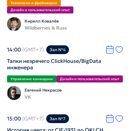
Технологии и фреймворки
Дизайн и пользователь­ский опыт
Кирилл Ковалёв
Wildberries & Russ
14:00
(GMT+7)
Зал №4
Тапки незрячего ClickHouse/BigData
инженера
Управление командами
Дизайн и пользователь­ский опыт
Евгений Некрасов
VK
15:00
(GMT+7)
Зал №7
История цвета: от CIE-1931 до OKLCH