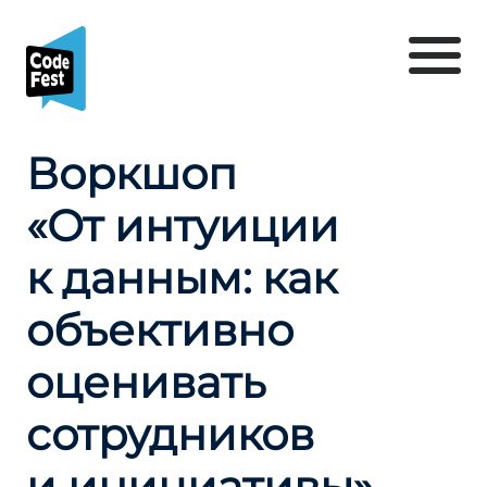
Воркшоп
«От интуиции
к данным: как
объективно
оценивать
сотрудников
и инициативы»