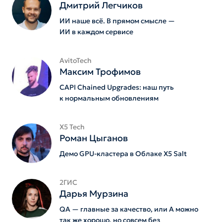
Дмитрий Легчиков
ИИ наше всё. В прямом смысле —
ИИ в каждом сервисе
AvitoTech
Максим Трофимов
CAPI Chained Upgrades: наш путь
к нормальным обновлениям
X5 Tech
Роман Цыганов
Демо GPU-кластера в Облаке X5 Salt
2ГИС
Дарья Мурзина
QA — главные за качество, или А можно
так же хорошо, но совсем без