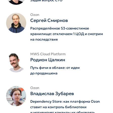
Задай вопрос СТО
Ozon
Сергей Смирнов
Распределённое S3-совместимое
хранилище: отключаем 1 ЦОД и смотрим
на последствия
MWS Cloud Platform
Родион Цалкин
Путь фичи в облаке: от идеи
до продакшена
Ozon
Владислав Зубарев
Dependency Store: как платформа Ozon
ставит на контроль библиотеки
и мотивирует команды их обновлять