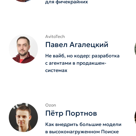
для фичекрайних
AvitoTech
Павел Агалецкий
Не вайб, но кодер: разработка
с агентами в продакшен-
системах
Ozon
Пётр Портнов
Как внедрить большие модели
в высоконагруженном Поиске