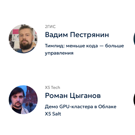
2ГИС
Вадим Пестрянин
Тимлид: меньше кода — больше
управления
X5 Tech
Роман Цыганов
ь
Демо GPU-кластера в Облаке
X5 Salt