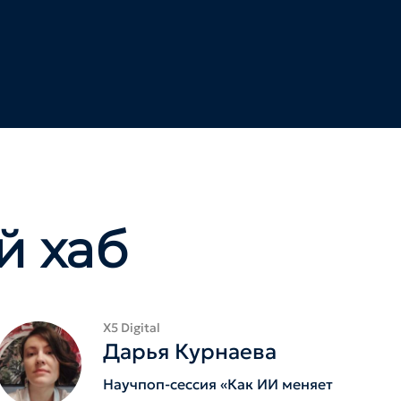
й хаб
Х5 Digital
Дарья Курнаева
Научпоп-сессия «Как ИИ меняет