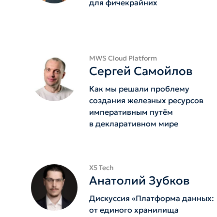
для фичекрайних
MWS Cloud Platform
Сергей Самойлов
Как мы решали проблему
создания железных ресурсов
императивным путëм
в декларативном мире
X5 Tech
Анатолий Зубков
Дискуссия «Платформа данных:
от единого хранилища