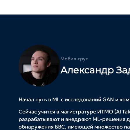
Мобил-груп
Александр З
Начал путь в ML с исследований GAN и ком
Сейчас учится в магистратуре ИТМО (AI Ta
разрабатывают и внедряют ML-решения дл
обнаружения БВС, имеющей множество па