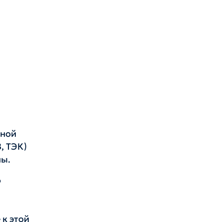
нной
, ТЭК)
ны.
о
к этой