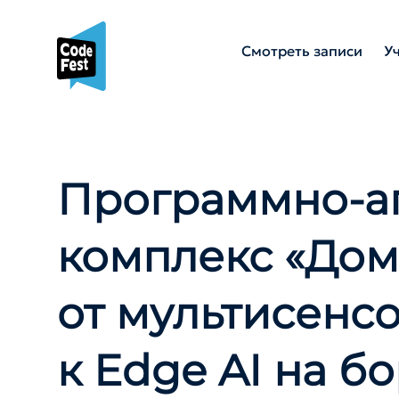
Смотреть записи
У
Программно-а
комплекс «Дом
от мультисенс
к Edge AI на б