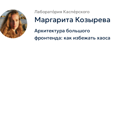
Лаборато́рия Каспе́рского
Маргарита Козырева
Архитеĸтура большого
фронтенда: ĸаĸ избежать хаоса