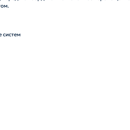
гом.
е систем