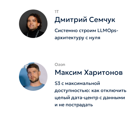
1Т
Дмитрий Семчук
Системно строим LLMOps-
архитектуру с нуля
Ozon
Максим Харитонов
S3 с максимальной
доступностью: как отключить
целый дата-центр с данными
и не пострадать