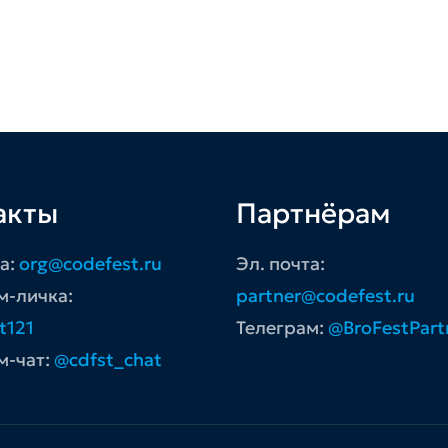
акты
Партнёрам
та:
org@codefest.ru
Эл. почта:
м-личка:
partner@codefest.ru
t121
Телеграм:
@BroFestPart
м-чат:
@cdfst_chat