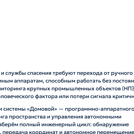
и службы спасения требуют перехода от ручного
мным аппаратам, способным работать без постоя
ониторинга крупных промышленных объектов (НПЗ
еловеческого фактора или потери сигнала критич
ки системы «Домовой» — программно-аппаратног
нга пространства и управления автономными
зберём полный инженерный цикл: обнаружение
, передача координат и автономное перемещение 