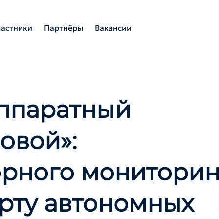
частники
Партнёры
Вакансии
ппаратный
овой»:
орного мониторин
орту автономных