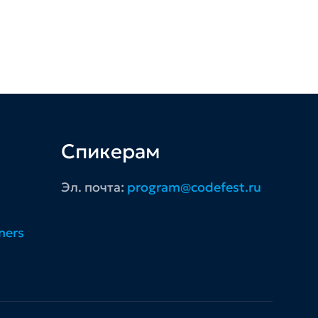
Спикерам
Эл. почта:
program@codefest.ru
ners