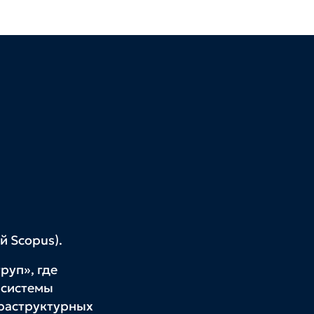
й Scopus).
руп», где
 системы
раструктурных