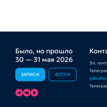
Было, но прошло
Конт
30 — 31 мая 2026
Эл. поч
Телегра
ЗАПИСИ
ФОТКИ
@BroFes
Телегра