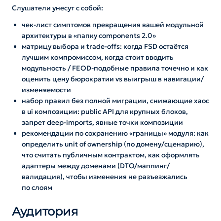
Слушатели унесут с собой:
чек-лист симптомов превращения вашей модульной
архитектуры в «папку components 2.0»
матрицу выбора и trade‑offs: когда FSD остаётся
лучшим компромиссом, когда стоит вводить
модульность / FEOD‑подобные правила точечно и как
оценить цену бюрократии vs выигрыш в навигации/
изменяемости
набор правил без полной миграции, снижающие хаос
в ui композиции: public API для крупных блоков,
запрет deep‑imports, явные точки композиции
рекомендации по сохранению «границы» модуля: как
определить unit of ownership (по домену/сценарию),
что считать публичным контрактом, как оформлять
адаптеры между доменами (DTO/маппинг/
валидация), чтобы изменения не разъезжались
по слоям
Аудитория