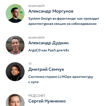
ecom.tech
Александр Моргунов
System Design во фронтенде: как проходит
архитектурная секция на собеседовании
ecom.tech
Александр Дудкин
ArgoCD как PaaS для k8s
1Т
Дмитрий Семчук
Системно строим LLMOps-архитектуру
с нуля
РЕДСОФТ
Сергей Нужненко