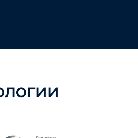
ологии
Songsterr