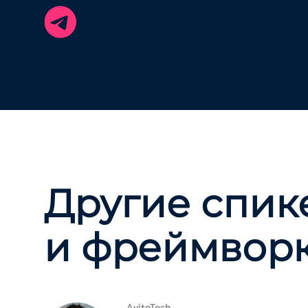
Другие спик
и фреймвор
AvitoTech