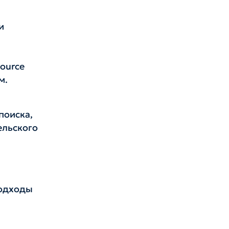
и
ource
м.
поиска,
ельского
подходы