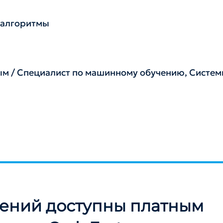
е алгоритмы
ым / Специалист по машинному обучению, Систе
лений доступны платным