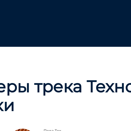
еры трека Техн
ки
Пола Тех