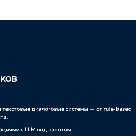
ков
и текстовые диалоговые системы — от rule-based
та.
ациями с LLM под капотом.